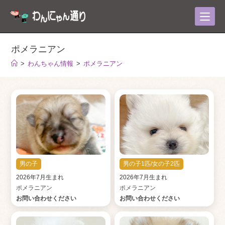
コ
ン
テ
ン
ポメラニアン
ツ
>
わんちゃん情報
>
ポメラニアン
へ
ス
キ
ッ
プ
男の子
男の子1匹/女の子2匹
2026年7月生まれ
2026年7月生まれ
ポメラニアン
ポメラニアン
お問い合わせください
お問い合わせください