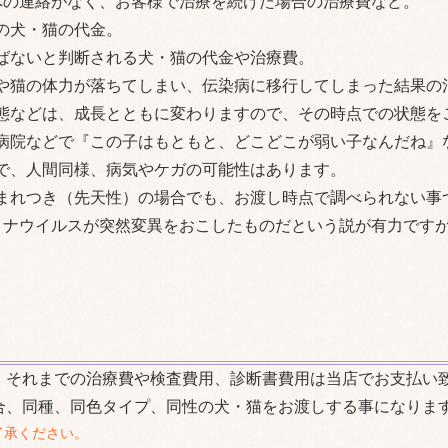
への連絡がなく、お客様で治療を続けた場合の治療費など。
の犬・猫の代金。
ばないと判断される犬・猫の代金や治療費。
や猫の体力が落ちてしまい、伝染病に移行してしまった結果の
態などは、成長とともに変わりますので、その時点での状態を
病院などで『この子はもともと、どこどこが弱い子なんだね』
で、人間同様、病気やケガの可能性はあります。
まれつき（先天性）の場合でも、お渡し時点で調べられない事
コロナウイルスが突然変異をおこしたものだという説が有力です
、それまでの治療費や検査費用、診断書費用は当店でお支払い
合、同種、同色タイプ、同性の犬・猫をお渡しする事になりま
了承ください。