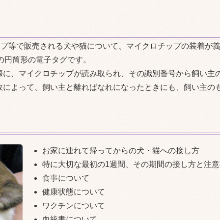
ップ等で販売される犬や猫について、マイクロチップの装着が
度の円筒形の電子タグです。
際に、マイクロチップが読み取られ、その識別番号から飼い主
故によって、飼い主と離ればなれになったときにも、飼い主の
お家に連れて帰ってからの犬・猫への接し方
特に大切な最初の1週間、その期間の接し方と注意
食事について
健康状態について
ワクチンについて
血統書について