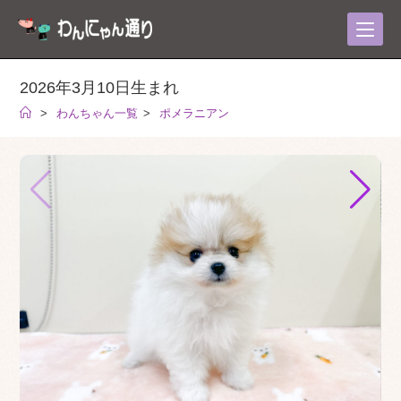
コ
ン
テ
ン
2026年3月10日生まれ
ツ
>
わんちゃん一覧
>
ポメラニアン
へ
ス
キ
ッ
プ