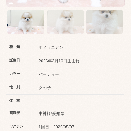
種 類
ポメラニアン
誕生日
2026年3月10日生まれ
カラー
パーティー
性 別
女の子
体 重
繁殖者
中神様/愛知県
ワクチン
1回目：2026/05/07