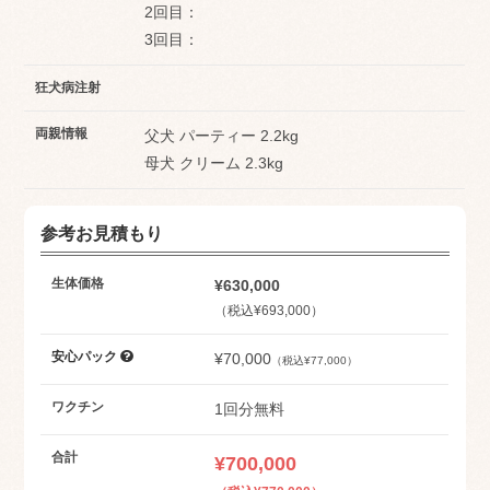
2回目：
3回目：
狂犬病注射
両親情報
父犬 パーティー 2.2kg
母犬 クリーム 2.3kg
参考お見積もり
生体価格
¥630,000
（税込¥693,000）
安心パック
¥70,000
（税込¥77,000）
ワクチン
1回分無料
合計
¥700,000