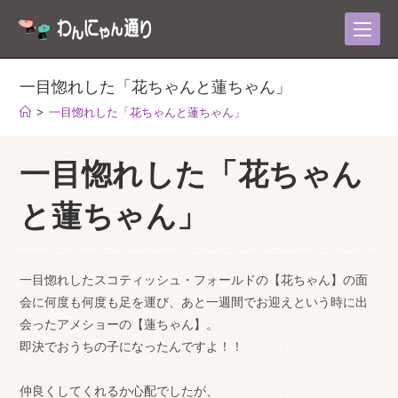
コ
ン
テ
ン
一目惚れした「花ちゃんと蓮ちゃん」
ツ
>
一目惚れした「花ちゃんと蓮ちゃん」
へ
ス
一目惚れした「花ちゃん
キ
ッ
と蓮ちゃん」
プ
一目惚れしたスコティッシュ・フォールドの【花ちゃん】の面
会に何度も何度も足を運び、あと一週間でお迎えという時に出
会ったアメショーの【蓮ちゃん】。
即決でおうちの子になったんですよ！！
仲良くしてくれるか心配でしたが、