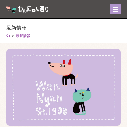
コ
ン
テ
ン
最新情報
ツ
>
最新情報
へ
ス
キ
ッ
プ