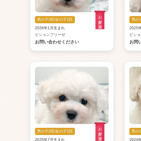
お家が決定
男の子3匹/女の子1匹
男の
2026年1月生まれ
202
ビションフリーゼ
ビショ
お問い合わせください
お問
お家が決定
男の子2匹/女の子1匹
男の
2025年7月生まれ
202