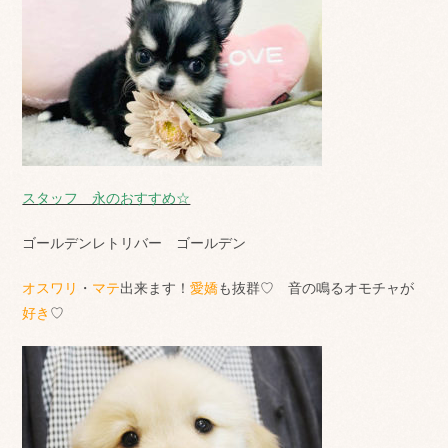
スタッフ 永のおすすめ☆
ゴールデンレトリバー ゴールデン
オスワリ
・
マテ
出来ます！
愛嬌
も抜群♡ 音の鳴るオモチャが
好き
♡