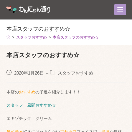
コ
ン
テ
ン
本店スタッフのおすすめ☆
ツ
>
スタッフおすすめ
>
本店スタッフのおすすめ☆
へ
ス
本店スタッフのおすすめ☆
キ
ッ
プ
投
投
2020年1月26日
スタッフおすすめ
稿
稿
公
カ
開
テ
本店の
おすすめ
の子達を紹介します！！
日:
ゴ
リ
スタッフ 風間おすすめ☆
ー:
エキゾチック クリーム
鼻ペチャ
好きにはたまらない
ブサカワ
フェイス♡
温厚
な性格