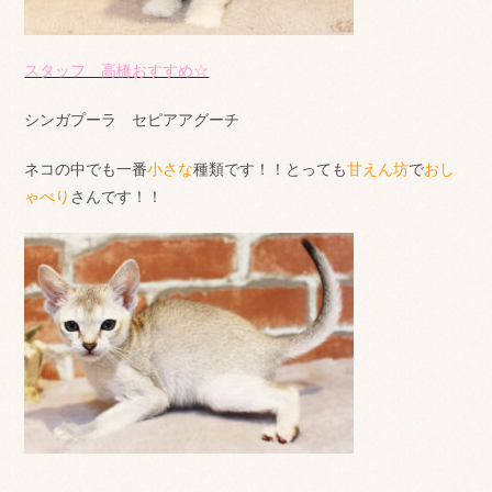
スタッフ 高橋おすすめ☆
シンガプーラ セピアアグーチ
ネコの中でも一番
小さな
種類です！！とっても
甘えん坊
で
おし
ゃべり
さんです！！