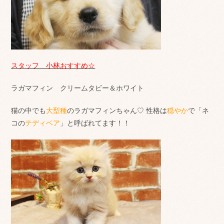
スタッフ 小林おすすめ☆
ラガマフィン クリームタビー＆ホワイト
猫の中でも
大型種
のラガマフィンちゃん♡ 性格は
穏やか
で「ネ
コの
テディベア
」と呼ばれてます！！