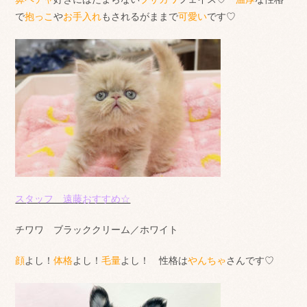
で
抱っこ
や
お手入れ
もされるがままで
可愛い
です♡
スタッフ 遠藤おすすめ☆
チワワ ブラッククリーム／ホワイト
顔
よし！
体格
よし！
毛量
よし！ 性格は
やんちゃ
さんです♡