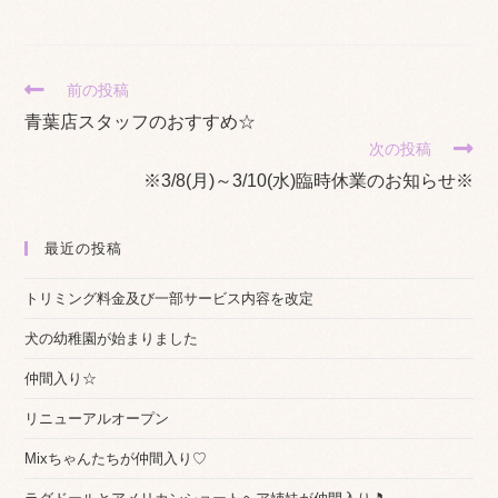
そ
前の投稿
の
青葉店スタッフのおすすめ☆
他
次の投稿
の
記
※3/8(月)～3/10(水)臨時休業のお知らせ※
事
を
読
最近の投稿
む
トリミング料金及び一部サービス内容を改定
犬の幼稚園が始まりました
仲間入り☆
リニューアルオープン
Mixちゃんたちが仲間入り♡