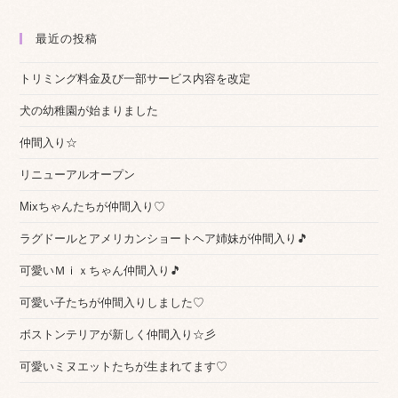
を
読
最近の投稿
む
トリミング料金及び一部サービス内容を改定
犬の幼稚園が始まりました
仲間入り☆
リニューアルオープン
Mixちゃんたちが仲間入り♡
ラグドールとアメリカンショートヘア姉妹が仲間入り🎵
可愛いＭｉｘちゃん仲間入り🎵
可愛い子たちが仲間入りしました♡
ボストンテリアが新しく仲間入り☆彡
可愛いミヌエットたちが生まれてます♡