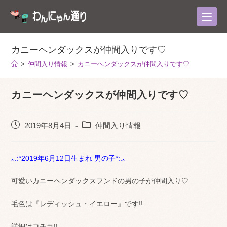
コ
ン
テ
ン
カニーヘンダックスが仲間入りです♡
ツ
>
仲間入り情報
>
カニーヘンダックスが仲間入りです♡
へ
ス
カニーヘンダックスが仲間入りです♡
キ
ッ
プ
投
投
2019年8月4日
仲間入り情報
稿
稿
公
カ
開
テ
｡.:*2019年6月12日生まれ 男の子*:.｡
日:
ゴ
リ
可愛いカニーヘンダックスフンドの男の子が仲間入り♡
ー:
毛色は『
レディッシュ・イエロー』です!!
詳細は
コチラ!!