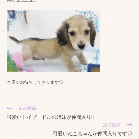
本店でお待ちしております♡
そ
前の投稿
の
可愛いトイプードルの姉妹が仲間入り!!
他
次の投稿
の
記
可愛いねこちゃんが仲間入りです♡
事