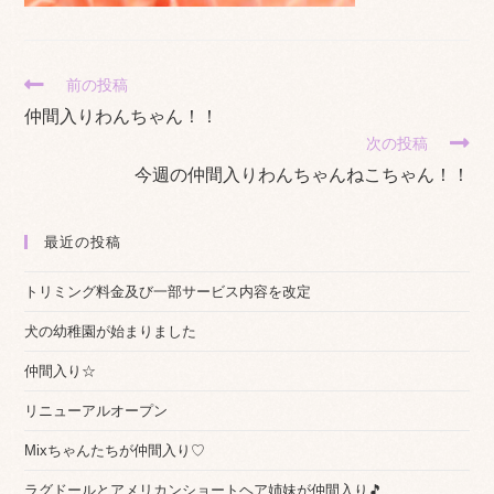
そ
前の投稿
の
仲間入りわんちゃん！！
他
次の投稿
の
記
今週の仲間入りわんちゃんねこちゃん！！
事
を
読
最近の投稿
む
トリミング料金及び一部サービス内容を改定
犬の幼稚園が始まりました
仲間入り☆
リニューアルオープン
Mixちゃんたちが仲間入り♡
ラグドールとアメリカンショートヘア姉妹が仲間入り🎵