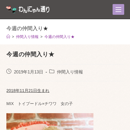
コ
ン
テ
ン
今週の仲間入り★
ツ
>
仲間入り情報
>
今週の仲間入り★
へ
ス
今週の仲間入り★
キ
ッ
プ
投
投
2019年1月13日
仲間入り情報
稿
稿
公
カ
開
テ
2018年11月21日生まれ
日:
ゴ
リ
MIX トイプードル×チワワ 女の子
ー: