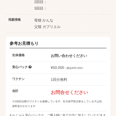
2回目：
3回目：
両親情報
母猫 かんな
父猫 ガブリエル
参考お見積もり
生体価格
お問い合わせください
安心パック
¥50,000
（税込¥55,000）
ワクチン
1回分無料
合計
お問合せください
※2回目以降のワクチンを接種している子、狂犬病予防注射をしている子は別
途料金がかかります
わんにゃん安心パックは、ご購入時に全ての方に加入していただきま