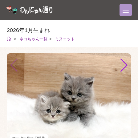
コ
ン
テ
ン
2026年1月生まれ
ツ
>
ネコちゃん一覧
>
ミヌエット
へ
ス
キ
ッ
プ