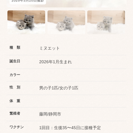
2026年3月20日撮影
種 類
ミヌエット
誕生日
2026年1月生まれ
カラー
性 別
男の子1匹/女の子1匹
体 重
繁殖者
藤岡/静岡市
ワクチン
1回目：生後35〜45日に接種予定