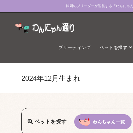
コ
静岡のブリーダーが運営する『わんにゃ
ン
テ
ン
ツ
へ
ブリーディング
ペットを探す
ス
キ
ッ
プ
2024年12月生まれ
ペットを探す