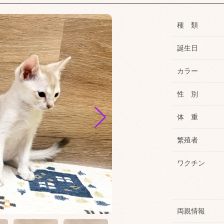
種 類
誕生日
カラー
性 別
体 重
繁殖者
ワクチン
離乳食もよく食べてくれて、元気いっぱ
両親情報