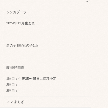
シンガプーラ
2024年12月生まれ
男の子1匹/女の子1匹
藤岡/静岡市
1回目：生後35〜45日に接種予定
2回目：
3回目：
いです·˖✶
2025年
ママ よもぎ