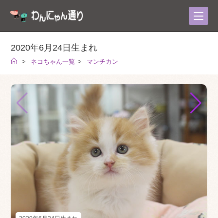
コ
ン
テ
ン
2020年6月24日生まれ
ツ
>
ネコちゃん一覧
>
マンチカン
へ
ス
キ
ッ
プ