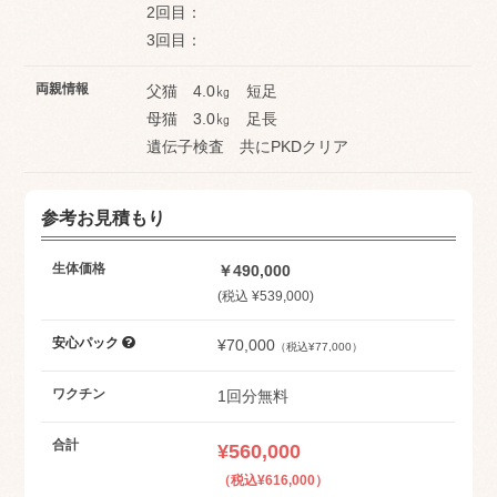
2回目：
3回目：
両親情報
父猫 4.0㎏ 短足
母猫 3.0㎏ 足長
遺伝子検査 共にPKDクリア
参考お見積もり
生体価格
￥490,000
(税込 ¥539,000)
安心パック
¥70,000
（税込¥77,000）
ワクチン
1回分無料
合計
¥560,000
（税込¥616,000）