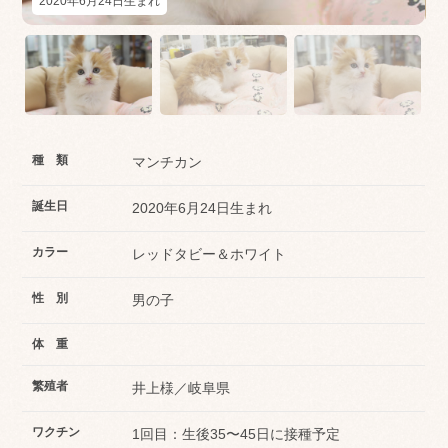
2020年6月24日生まれ
種 類
マンチカン
誕生日
2020年6月24日生まれ
カラー
レッドタビー＆ホワイト
性 別
男の子
体 重
繁殖者
井上様／岐阜県
ワクチン
1回目：生後35〜45日に接種予定