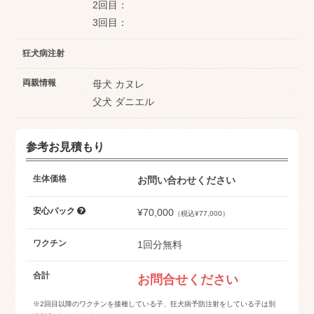
2回目：
3回目：
狂犬病注射
両親情報
母犬 カヌレ
父犬 ダニエル
参考お見積もり
生体価格
お問い合わせください
安心パック
¥70,000
（税込¥77,000）
ワクチン
1回分無料
合計
お問合せください
※2回目以降のワクチンを接種している子、狂犬病予防注射をしている子は別