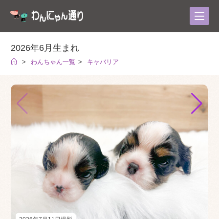
コ
ン
テ
ン
2026年6月生まれ
ツ
>
わんちゃん一覧
>
キャバリア
へ
ス
キ
ッ
プ