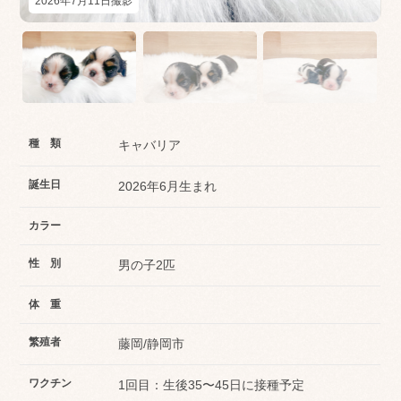
2026年7月11日撮影
種 類
キャバリア
誕生日
2026年6月生まれ
カラー
性 別
男の子2匹
体 重
繁殖者
藤岡/静岡市
ワクチン
1回目：生後35〜45日に接種予定