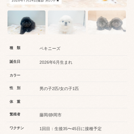
2026年7月24日撮影 男の子★
種 類
ペキニーズ
誕生日
2026年6月生まれ
カラー
性 別
男の子2匹/女の子1匹
体 重
繁殖者
藤岡/静岡市
ワクチン
1回目：生後35〜45日に接種予定