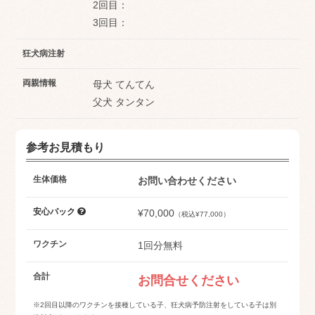
2回目：
3回目：
狂犬病注射
両親情報
母犬 てんてん
父犬 タンタン
参考お見積もり
生体価格
お問い合わせください
安心パック
¥70,000
（税込¥77,000）
ワクチン
1回分無料
合計
お問合せください
※2回目以降のワクチンを接種している子、狂犬病予防注射をしている子は別