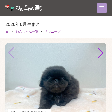
コ
ン
テ
ン
2026年6月生まれ
ツ
>
わんちゃん一覧
>
ペキニーズ
へ
ス
キ
ッ
プ