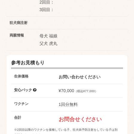
2回目：
3回目：
狂犬病注射
両親情報
母犬 福娘
父犬 虎丸
参考お見積もり
生体価格
お問い合わせください
安心パック
¥70,000
（税込¥77,000）
ワクチン
1回分無料
合計
お問合せください
※2回目以降のワクチンを接種している子、狂犬病予防注射をしている子は別