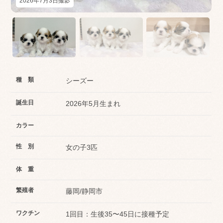
2026年7月3日撮影
種 類
シーズー
誕生日
2026年5月生まれ
カラー
性 別
女の子3匹
体 重
繁殖者
藤岡/静岡市
ワクチン
1回目：生後35〜45日に接種予定