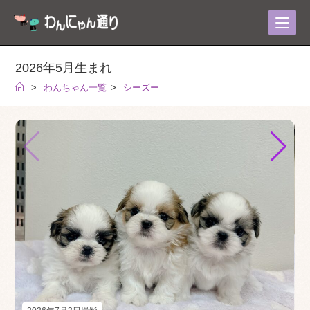
コ
ン
テ
ン
2026年5月生まれ
ツ
>
わんちゃん一覧
>
シーズー
へ
ス
キ
ッ
プ