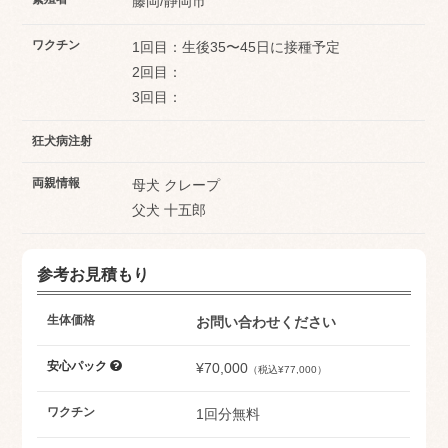
藤岡/静岡市
ワクチン
1回目：生後35〜45日に接種予定
2回目：
3回目：
狂犬病注射
両親情報
母犬 クレープ
父犬 十五郎
参考お見積もり
生体価格
お問い合わせください
安心パック
¥70,000
（税込¥77,000）
ワクチン
1回分無料