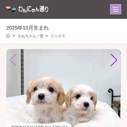
コ
ン
テ
ン
2025年10月生まれ
ツ
>
わんちゃん一覧
>
ミックス
へ
ス
キ
ッ
プ