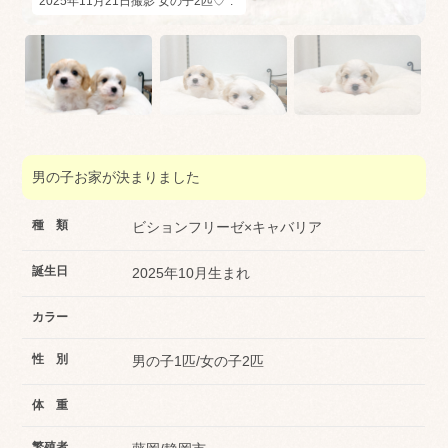
2025年11月21日撮影 女の子2匹♡*.ﾟ
男の子お家が決まりました
種 類
ビションフリーゼ×キャバリア
誕生日
2025年10月生まれ
カラー
性 別
男の子1匹/女の子2匹
体 重
繁殖者