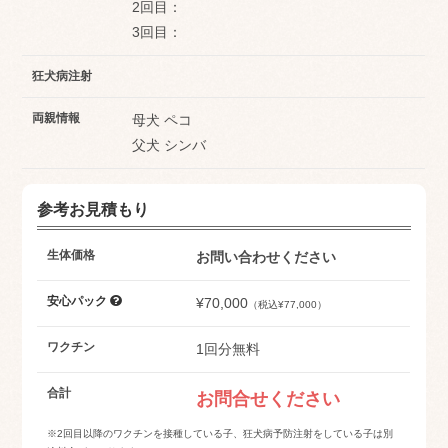
2回目：
3回目：
狂犬病注射
両親情報
母犬 ペコ
父犬 シンバ
参考お見積もり
生体価格
お問い合わせください
安心パック
¥70,000
（税込¥77,000）
ワクチン
1回分無料
合計
お問合せください
※2回目以降のワクチンを接種している子、狂犬病予防注射をしている子は別