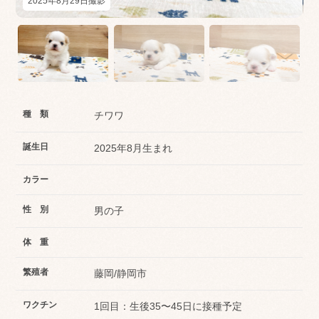
2025年8月29日撮影
種 類
チワワ
誕生日
2025年8月生まれ
カラー
性 別
男の子
体 重
繁殖者
藤岡/静岡市
ワクチン
1回目：生後35〜45日に接種予定