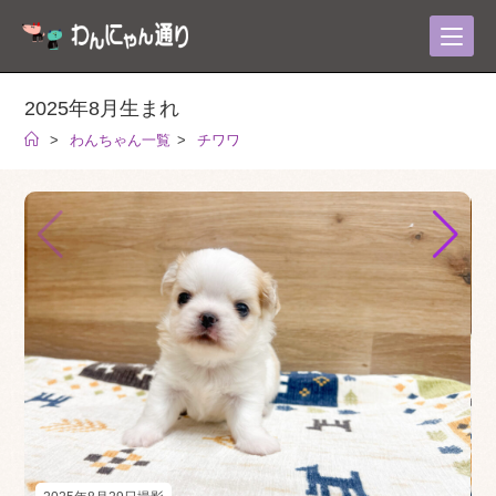
コ
ン
テ
ン
2025年8月生まれ
ツ
>
わんちゃん一覧
>
チワワ
へ
ス
キ
ッ
プ