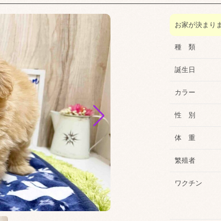
お家が決まり
種 類
誕生日
カラー
性 別
体 重
繁殖者
ワクチン
2023年9月撮影