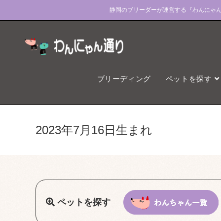
コ
静岡のブリーダーが運営する『わんにゃ
ン
テ
ン
ツ
へ
ブリーディング
ペットを探す
ス
キ
ッ
プ
2023年7月16日生まれ
ペットを探す