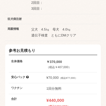
2回目：
3回目：
狂犬病注射
両親情報
父犬 4.5㎏ 母犬 4.0㎏
遺伝子検査 ともにDMクリア
参考お見積もり
生体価格
￥370,000
（税込￥407,000）
安心パック
¥70,000
（税込¥77,000）
ワクチン
1回分無料
合計
¥440,000