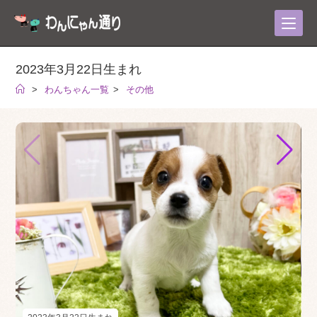
コ
ン
テ
ン
2023年3月22日生まれ
ツ
>
わんちゃん一覧
>
その他
へ
ス
キ
ッ
プ