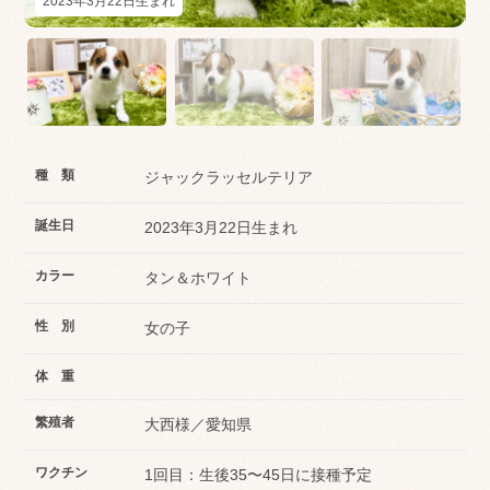
2023年3月22日生まれ
種 類
ジャックラッセルテリア
誕生日
2023年3月22日生まれ
カラー
タン＆ホワイト
性 別
女の子
体 重
繁殖者
大西様／愛知県
ワクチン
1回目：生後35〜45日に接種予定