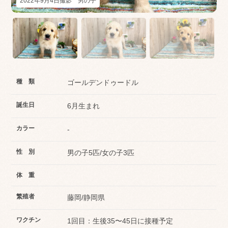
2022年9月4日撮影 男の子
種 類
ゴールデンドゥードル
誕生日
6月生まれ
カラー
-
性 別
男の子5匹/女の子3匹
体 重
繁殖者
藤岡/静岡県
ワクチン
1回目：生後35〜45日に接種予定