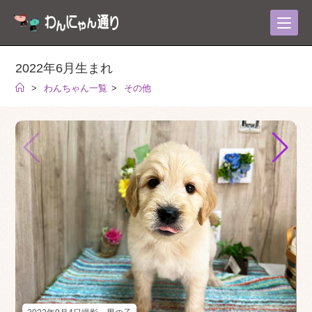
コ
ン
テ
ン
2022年6月生まれ
ツ
>
わんちゃん一覧
>
その他
へ
ス
キ
ッ
プ