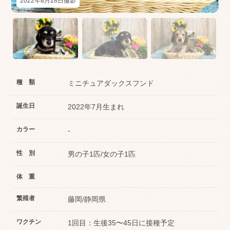
2022年8月28日撮影
種 類
ミニチュアダックスフンド
誕生日
2022年7月生まれ
カラー
-
性 別
男の子1匹/女の子1匹
体 重
繁殖者
藤岡/静岡県
ワクチン
1回目：生後35〜45日に接種予定