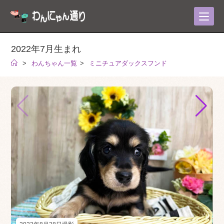
コ
ン
テ
ン
2022年7月生まれ
ツ
>
わんちゃん一覧
>
ミニチュアダックスフンド
へ
ス
キ
ッ
プ