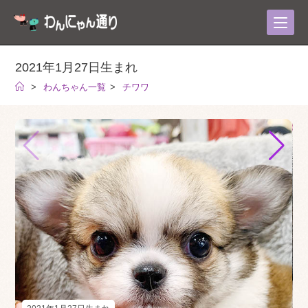
コ
ン
テ
ン
2021年1月27日生まれ
ツ
>
わんちゃん一覧
>
チワワ
へ
ス
キ
ッ
プ