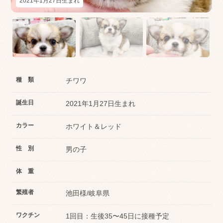
2021年1月27日生まれ
種 類
チワワ
誕生日
2021年1月27日生まれ
カラー
ホワイト＆レッド
性 別
男の子
体 重
繁殖者
池田様/岐阜県
ワクチン
1回目：生後35〜45日に接種予定